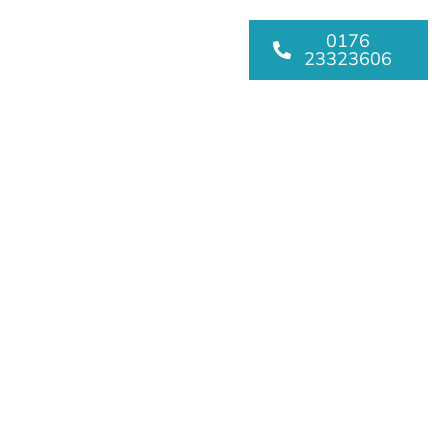
0176
23323606
mberg:
Schicht.“