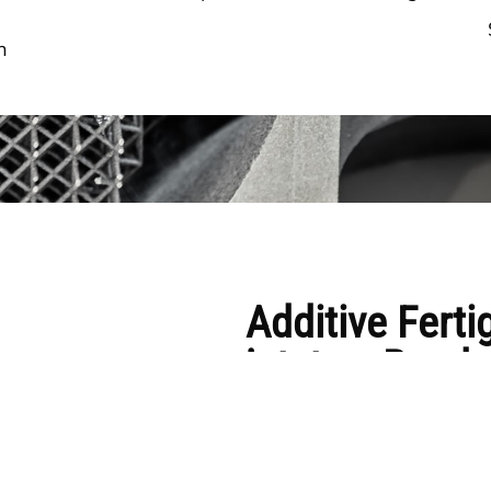
n
Additive Fert
jetzt zu Bende
Bender 3D Druck erweitert
Zug die
Firma
MARA 3D ü
wird komplett in Bender 3D