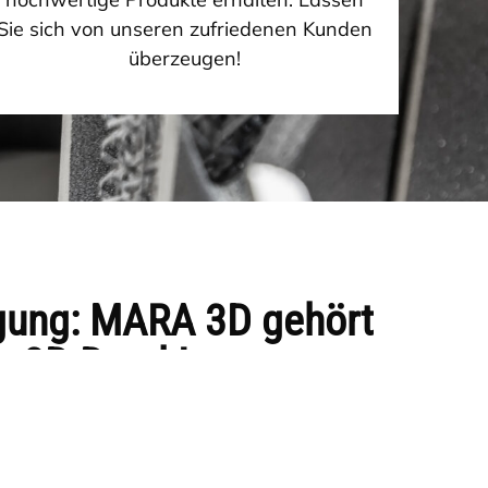
Sie sich von unseren zufriedenen Kunden
überzeugen!
igung: MARA 3D gehört
r 3D Druck!
 seine additive Fertigung und hat in diesem
bernommen
. Das Unternehmen aus Aalen
 Druck integriert.