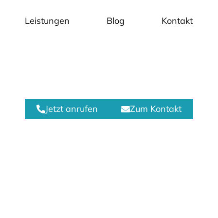
Leistungen
Blog
Kontakt
r 3D Druck in Baden-Württe
 Sie Ihr Design „Schicht für 
Jetzt anrufen
Zum Kontakt